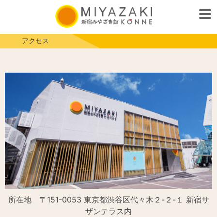
アクセス
所在地 〒151-0053 東京都渋谷区代々木２-２-１ 新宿サ
ザンテラス内