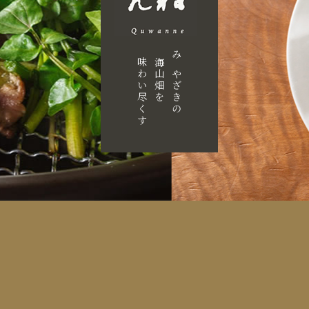
味わい尽くす
海山畑を
みやざきの