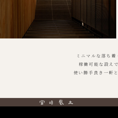
ミニマルな落ち着
稼働可能な設え
使い勝手良き一軒