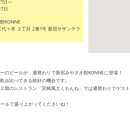
21日～
27日
館KONNE
区代々木 ２丁目 2番1号 新宿サザンテラ
ーのビールが、週替わりで新宿みやざき館KONNEに登場！
飲み比べできる絶好の機会です。
２階のレストラン「宮崎風土くわんね」では週替わりでゲスト
ビールで盛り上がってくださいね！