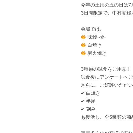
今年の土用の丑の日は7
3日間限定で、中村養鰻
会場では、
味鰻-極-
白焼き
炭火焼き
3種類の試食をご用意！
試食後にアンケートへご
さらに、ご好評いただい
✔ 白焼き
✔ 半尾
✔ 刻み
も復活し、全5種類の商