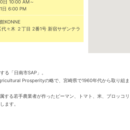
0日 10:00 AM～
1日 6:00 PM
館KONNE
区代々木 ２丁目 2番1号 新宿サザンテラ
する「日南市SAP」。
r Agricultural Prosperityの略で、宮崎県で1960年代か
所属する若手農業者が作ったピーマン、トマト、米、ブロッコ
します。