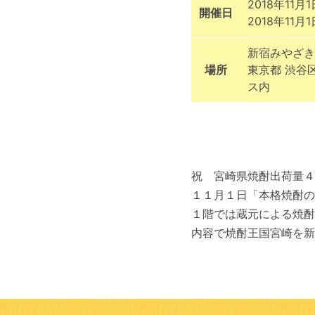
2018年11月1
開催日
2018年11月1
新宿みやざき
場所
東京都 渋谷
ス内
祝 宮崎県焼酎出荷量４
１１月１日「本格焼酎の
１階では蔵元による焼酎
内容で焼酎王国宮崎を新